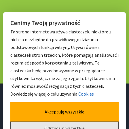
KONTAKT
Cenimy Twoją prywatność
Ta strona internetowa używa ciasteczek, niektóre z
Tel. 71 798 67 99
nich są niezbędne do prawidłowego działania
E-mail:
sekretariat.p056@wroclawskaedukacja.pl
podstawowych funkcji witryny. Używa również
Godziny otwarcia:
ciasteczek stron trzecich, które pomagają analizować i
7:00 – 17: 00
rozumieć sposób korzystania z tej witryny. Te
ciasteczka będą przechowywane w przeglądarce
użytkownika wyłącznie za jego zgodą. Użytkownik ma
również możliwość rezygnacji z tych ciasteczek.
Dowiedz się więcej o celu używania
Cookies
Akceptuję wszystkie
Facebook
Odrzucam wszystkie