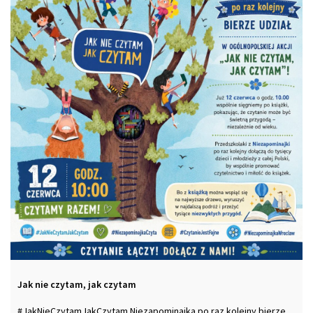
Jak nie czytam, jak czytam
#JakNieCzytamJakCzytam Niezapominajka po raz kolejny bierze