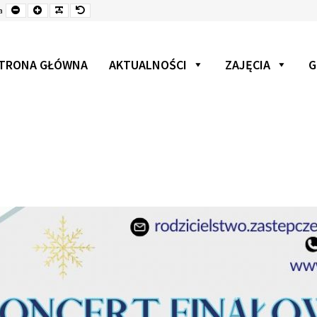
Mniejsza
Czcionka
Czcionka
Czcionka
a
czcionka
TRONA GŁÓWNA
AKTUALNOŚCI
ZAJĘCIA
G