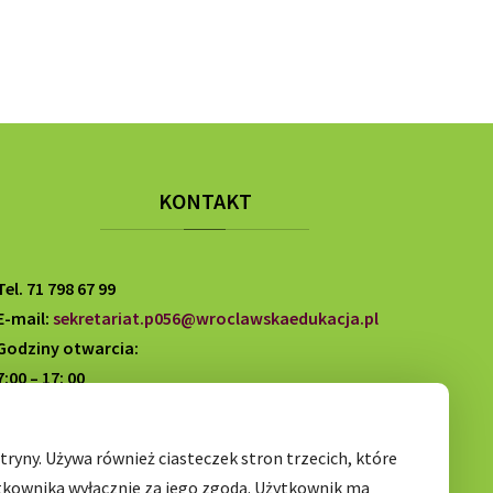
KONTAKT
Tel. 71 798 67 99
E-mail:
sekretariat.p056@wroclawskaedukacja.pl
Godziny otwarcia:
7:00 – 17: 00
ryny. Używa również ciasteczek stron trzecich, które
tkownika wyłącznie za jego zgodą. Użytkownik ma