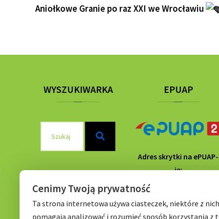
Aniołkowe Granie po raz XXI we Wrocławiu
WYSZUKIWARKA
EPUAP
Szukaj
Szukaj
dla:
Adres skrytki na ePUAP-
ie:
/P56Wrocław/SkrytkaE
Cenimy Twoją prywatność
Ta strona internetowa używa ciasteczek, niektóre z nic
pomagają analizować i rozumieć sposób korzystania z t