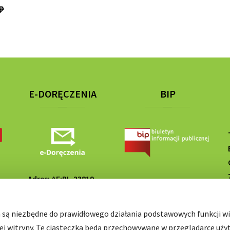
E-DORĘCZENIA
BIP
Adres: AE:PL-23819-
SP
67284-DETUF-25
h są niezbędne do prawidłowego działania podstawowych funkcji wit
ej witryny. Te ciasteczka będą przechowywane w przeglądarce uży