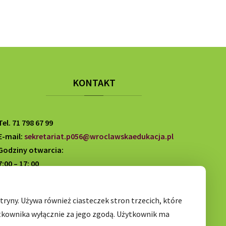
KONTAKT
Tel. 71 798 67 99
E-mail:
sekretariat.p056@wroclawskaedukacja.pl
Godziny otwarcia:
7:00 – 17: 00
ryny. Używa również ciasteczek stron trzecich, które
tkownika wyłącznie za jego zgodą. Użytkownik ma