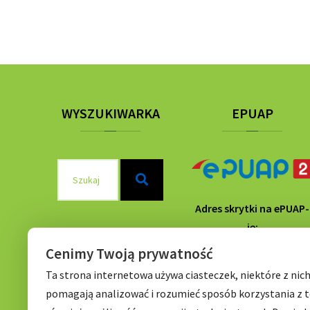
WYSZUKIWARKA
EPUAP
Szukaj
Szukaj
dla:
Adres skrytki na ePUAP-
ie:
/P56Wrocław/SkrytkaE
Cenimy Twoją prywatność
Ta strona internetowa używa ciasteczek, niektóre z nic
pomagają analizować i rozumieć sposób korzystania z t