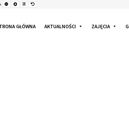
Mniejsza
Czcionka
Czcionka
Czcionka
a
czcionka
TRONA GŁÓWNA
AKTUALNOŚCI
ZAJĘCIA
G