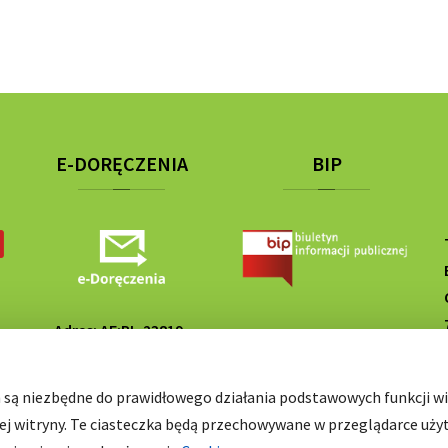
E-DORĘCZENIA
BIP
Adres: AE:PL-23819-
SP
67284-DETUF-25
h są niezbędne do prawidłowego działania podstawowych funkcji wit
ej witryny. Te ciasteczka będą przechowywane w przeglądarce uży