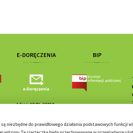
E-DORĘCZENIA
BIP
Adres: AE:PL-23819-
SP
67284-DETUF-25
h są niezbędne do prawidłowego działania podstawowych funkcji wit
ej witryny. Te ciasteczka będą przechowywane w przeglądarce uży