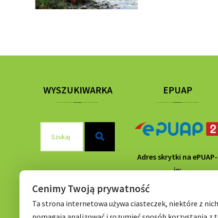
WYSZUKIWARKA
EPUAP
Szukaj
Szukaj
dla:
Adres skrytki na ePUAP-
ie:
/P56Wrocław/SkrytkaE
Cenimy Twoją prywatność
Ta strona internetowa używa ciasteczek, niektóre z nic
pomagają analizować i rozumieć sposób korzystania z t