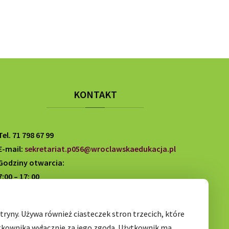
KONTAKT
Tel. 71 798 67 99
E-mail:
sekretariat.p056@wroclawskaedukacja.pl
Godziny otwarcia:
7:00 – 17: 00
ryny. Używa również ciasteczek stron trzecich, które
tkownika wyłącznie za jego zgodą. Użytkownik ma