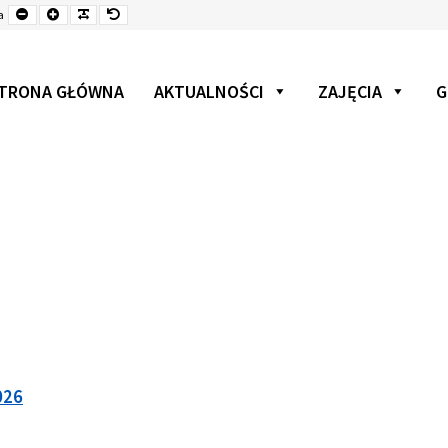
Mniejsza
Czcionka
Czcionka
Czcionka
a
czcionka
TRONA GŁÓWNA
AKTUALNOŚCI
ZAJĘCIA
G
026