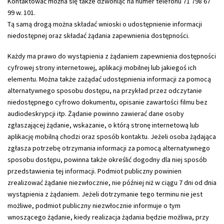
Kontaktować można się także dzwoniąc na numer telefonu
71 798 67
99 w. 101
.
Tą samą drogą można składać wnioski o udostępnienie informacji
niedostępnej oraz składać żądania zapewnienia dostępności.
Każdy ma prawo do wystąpienia z żądaniem zapewnienia dostępności
cyfrowej strony internetowej, aplikacji mobilnej lub jakiegoś ich
elementu. Można także zażądać udostępnienia informacji za pomocą
alternatywnego sposobu dostępu, na przykład przez odczytanie
niedostępnego cyfrowo dokumentu, opisanie zawartości filmu bez
audiodeskrypcji itp. Żądanie powinno zawierać dane osoby
zgłaszającej żądanie, wskazanie, o którą stronę internetową lub
aplikację mobilną chodzi oraz sposób kontaktu. Jeżeli osoba żądająca
zgłasza potrzebę otrzymania informacji za pomocą alternatywnego
sposobu dostępu, powinna także określić dogodny dla niej sposób
przedstawienia tej informacji. Podmiot publiczny powinien
zrealizować żądanie niezwłocznie, nie później niż w ciągu 7 dni od dnia
wystąpienia z żądaniem. Jeżeli dotrzymanie tego terminu nie jest
możliwe, podmiot publiczny niezwłocznie informuje o tym
wnoszącego żądanie, kiedy realizacja żądania będzie możliwa, przy