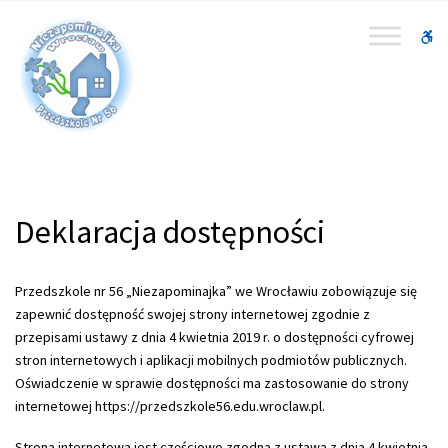
–
Deklaracja
W
dostępności
bu
Deklaracja dostępności
Przedszkole nr 56 „Niezapominajka” we Wrocławiu
zobowiązuje się
zapewnić dostępność swojej strony internetowej zgodnie z
przepisami ustawy z dnia 4 kwietnia 2019 r. o dostępności cyfrowej
stron internetowych i aplikacji mobilnych podmiotów publicznych.
Oświadczenie w sprawie dostępności ma zastosowanie do strony
internetowej
https://przedszkole56.edu.wroclaw.pl
.
Strona internetowa jest częściowo zgodna z ustawą z dnia 4 kwietnia