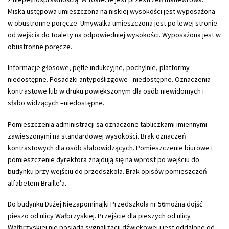
Miska ustępowa umieszczona na niskiej wysokości jest wyposażona
w obustronne poręcze. Umywalka umieszczona jest po lewej stronie
od wejścia do toalety na odpowiedniej wysokości. Wyposażona jest w
obustronne poręcze.
Informacje głosowe, pętle indukcyjne, pochylnie, platformy –
niedostępne. Posadzki antypoślizgowe –niedostępne. Oznaczenia
kontrastowe lub w druku powiększonym dla osób niewidomych i
słabo widzących –niedostępne.
Pomieszczenia administracji są oznaczone tabliczkami imiennymi
zawieszonymi na standardowej wysokości. Brak oznaczeń
kontrastowych dla osób słabowidzących. Pomieszczenie biurowe i
pomieszczenie dyrektora znajdują się na wprost po wejściu do
budynku przy wejściu do przedszkola. Brak opisów pomieszczeń
alfabetem Braille’a.
Do budynku Dużej Niezapominajki Przedszkola nr 56można dojść
pieszo od ulicy Wałbrzyskiej. Przejście dla pieszych od ulicy
Wałbrzyskiej nie posiada sygnalizacji dźwiękowej i jest oddalone od