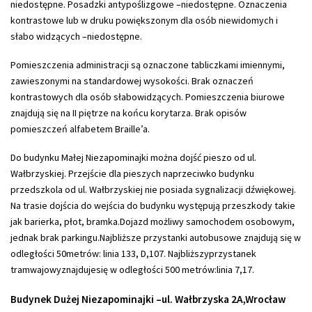
niedostępne. Posadzki antypoślizgowe –niedostępne. Oznaczenia
kontrastowe lub w druku powiększonym dla osób niewidomych i
słabo widzących –niedostępne.
Pomieszczenia administracji są oznaczone tabliczkami imiennymi,
zawieszonymi na standardowej wysokości. Brak oznaczeń
kontrastowych dla osób słabowidzących. Pomieszczenia biurowe
znajdują się na II piętrze na końcu korytarza. Brak opisów
pomieszczeń alfabetem Braille’a.
Do budynku Małej Niezapominajki można dojść pieszo od ul.
Wałbrzyskiej. Przejście dla pieszych naprzeciwko budynku
przedszkola od ul. Wałbrzyskiej nie posiada sygnalizacji dźwiękowej.
Na trasie dojścia do wejścia do budynku występują przeszkody takie
jak barierka, płot, bramka.Dojazd możliwy samochodem osobowym,
jednak brak parkingu.Najbliższe przystanki autobusowe znajdują się w
odległości 50metrów: linia 133, D,107. Najbliższyprzystanek
tramwajowyznajdujesię w odległości 500 metrów:linia 7,17.
Budynek Dużej Niezapominajki –ul. Wałbrzyska 2A,Wrocław