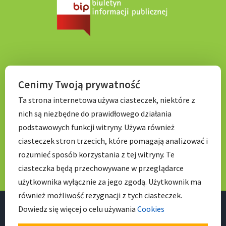
KONTAKT
Cenimy Twoją prywatność
Ta strona internetowa używa ciasteczek, niektóre z
Tel. 71 798 67 99
nich są niezbędne do prawidłowego działania
E-mail:
sekretariat.p056@wroclawskaedukacja.pl
podstawowych funkcji witryny. Używa również
Godziny otwarcia:
ciasteczek stron trzecich, które pomagają analizować i
7:00 – 17: 00
rozumieć sposób korzystania z tej witryny. Te
ciasteczka będą przechowywane w przeglądarce
użytkownika wyłącznie za jego zgodą. Użytkownik ma
również możliwość rezygnacji z tych ciasteczek.
Dowiedz się więcej o celu używania
Cookies