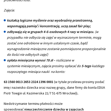
Zajęcia:
kształcą logiczne myślenie oraz wyobraźnię przestrzenną,
wspomagają pamięć i koncentrację, uczą zasad fair play;
odbywają się w grupach 4-6-osobowych 4 razy w miesiącu.
(w
przypadku nie odbycia się zajęć w wyznaczonym terminie, mogą
zostać one odrobione w innym ustalonym czasie, bądź
wynagrodzenie miesięczne zostanie pomniejszone proporcjonalnie
do ilości nie odbytych zajęć)
opłata miesięczna wynosi 78 zł –
rozliczane w
systemie miesięcznym, zajęcia prosimy opłacać do
5-tego
każdego
rozpoczętego miesiąca nauki na konto:
63 1560 0013 2653 2324 1396 0001
(w tytule przelewu prosimy podać
imię i nazwisko dziecka oraz nazwę grupy, dane firmy do konta EDUA
Piotr Towgin ul. Kazimerska 21/7 51-675 Wrocław))
.
Niedotrzymanie terminu płatności może
spowodować
nieuczestniczenie dziecka w zajęciach