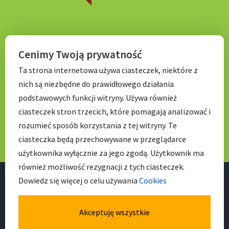
KONTAKT
Cenimy Twoją prywatność
Ta strona internetowa używa ciasteczek, niektóre z
Tel. 71 798 67 99
nich są niezbędne do prawidłowego działania
E-mail:
sekretariat.p056@wroclawskaedukacja.pl
podstawowych funkcji witryny. Używa również
Godziny otwarcia:
ciasteczek stron trzecich, które pomagają analizować i
7:00 – 17: 00
rozumieć sposób korzystania z tej witryny. Te
ciasteczka będą przechowywane w przeglądarce
użytkownika wyłącznie za jego zgodą. Użytkownik ma
również możliwość rezygnacji z tych ciasteczek.
Dowiedz się więcej o celu używania
Cookies
Akceptuję wszystkie