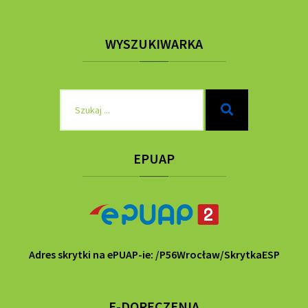
WYSZUKIWARKA
Szukaj
Szukaj
dla:
EPUAP
Adres skrytki na ePUAP-ie: /P56Wrocław/SkrytkaESP
E-DORĘCZENIA