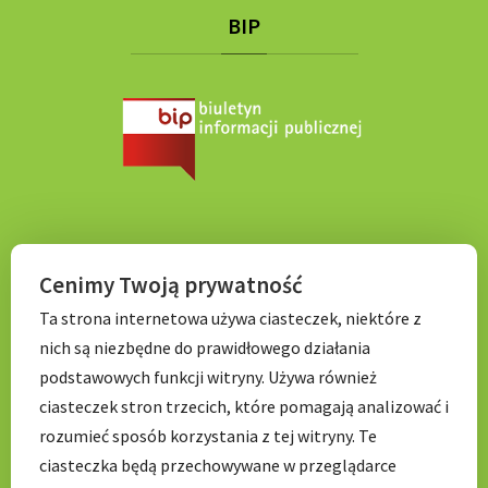
BIP
KONTAKT
Cenimy Twoją prywatność
Ta strona internetowa używa ciasteczek, niektóre z
Tel. 71 798 67 99
nich są niezbędne do prawidłowego działania
E-mail:
sekretariat.p056@wroclawskaedukacja.pl
podstawowych funkcji witryny. Używa również
Godziny otwarcia:
ciasteczek stron trzecich, które pomagają analizować i
7:00 – 17: 00
rozumieć sposób korzystania z tej witryny. Te
ciasteczka będą przechowywane w przeglądarce