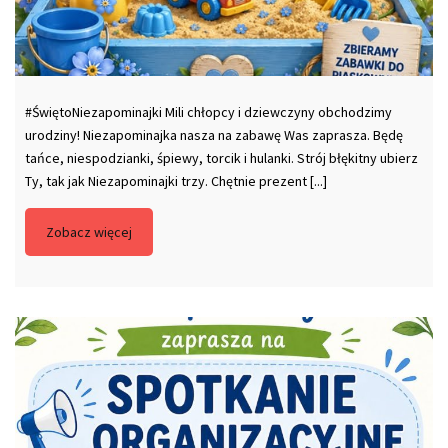
#ŚwiętoNiezapominajki Mili chłopcy i dziewczyny obchodzimy
urodziny! Niezapominajka nasza na zabawę Was zaprasza. Będę
tańce, niespodzianki, śpiewy, torcik i hulanki. Strój błękitny ubierz
Ty, tak jak Niezapominajki trzy. Chętnie prezent [...]
Zobacz więcej