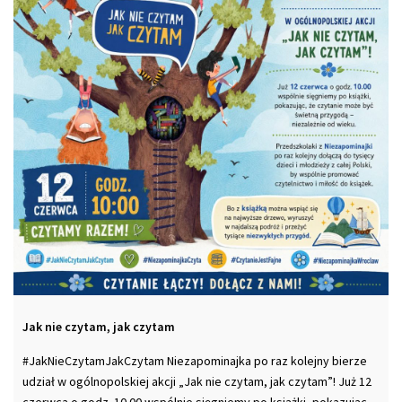
Jak nie czytam, jak czytam
#JakNieCzytamJakCzytam Niezapominajka po raz kolejny bierze
udział w ogólnopolskiej akcji „Jak nie czytam, jak czytam”! Już 12
czerwca o godz. 10.00 wspólnie sięgniemy po książki, pokazując,