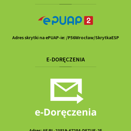
Adres skrytki na ePUAP-ie: /P56Wrocław/SkrytkaESP
E-DORĘCZENIA
Adres: AE:PL-23819-67284-DETUF-25