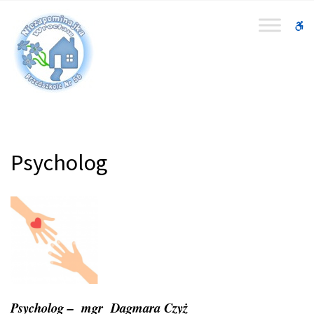
–
Psycholog
W
bu
Psycholog
Psycholog – mgr Dagmara Czyż