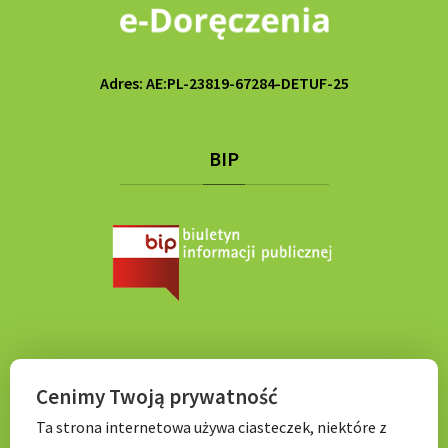
Adres: AE:PL-23819-67284-DETUF-25
BIP
KONTAKT
Cenimy Twoją prywatność
Ta strona internetowa używa ciasteczek, niektóre z