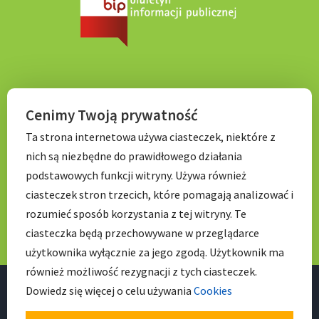
KONTAKT
Cenimy Twoją prywatność
Ta strona internetowa używa ciasteczek, niektóre z
Tel. 71 798 67 99
nich są niezbędne do prawidłowego działania
E-mail:
sekretariat.p056@wroclawskaedukacja.pl
podstawowych funkcji witryny. Używa również
Godziny otwarcia:
ciasteczek stron trzecich, które pomagają analizować i
7:00 – 17: 00
rozumieć sposób korzystania z tej witryny. Te
ciasteczka będą przechowywane w przeglądarce
użytkownika wyłącznie za jego zgodą. Użytkownik ma
również możliwość rezygnacji z tych ciasteczek.
Dowiedz się więcej o celu używania
Cookies