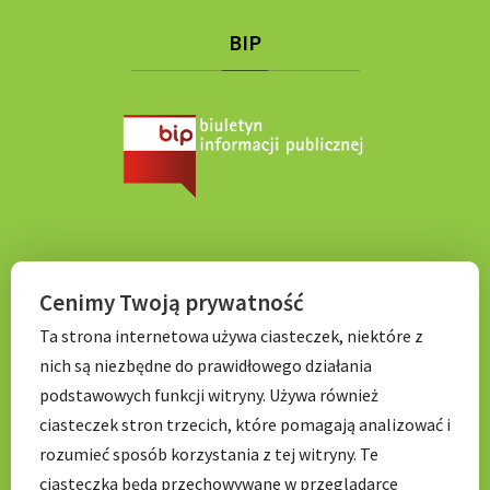
BIP
KONTAKT
Cenimy Twoją prywatność
Ta strona internetowa używa ciasteczek, niektóre z
Tel. 71 798 67 99
nich są niezbędne do prawidłowego działania
E-mail:
sekretariat.p056@wroclawskaedukacja.pl
podstawowych funkcji witryny. Używa również
Godziny otwarcia:
ciasteczek stron trzecich, które pomagają analizować i
7:00 – 17: 00
rozumieć sposób korzystania z tej witryny. Te
ciasteczka będą przechowywane w przeglądarce