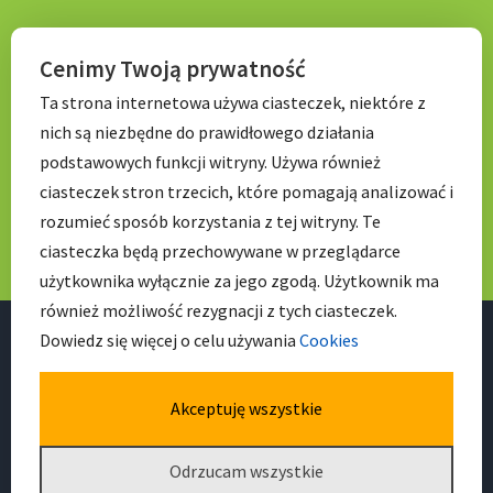
KONTAKT
Cenimy Twoją prywatność
Ta strona internetowa używa ciasteczek, niektóre z
Tel. 71 798 67 99
nich są niezbędne do prawidłowego działania
E-mail:
sekretariat.p056@wroclawskaedukacja.pl
podstawowych funkcji witryny. Używa również
Godziny otwarcia:
ciasteczek stron trzecich, które pomagają analizować i
7:00 – 17: 00
rozumieć sposób korzystania z tej witryny. Te
ciasteczka będą przechowywane w przeglądarce
użytkownika wyłącznie za jego zgodą. Użytkownik ma
również możliwość rezygnacji z tych ciasteczek.
Dowiedz się więcej o celu używania
Cookies
Akceptuję wszystkie
Facebook
Odrzucam wszystkie