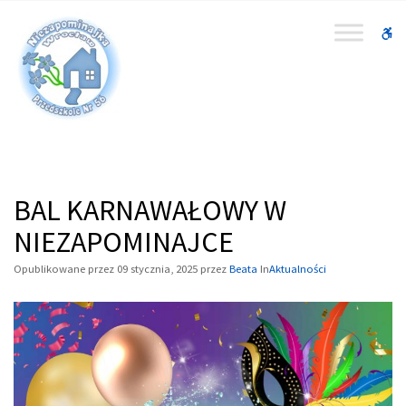
–
BAL
W
KARNAWAŁOWY
bu
W
NIEZAPOMINAJCE
BAL KARNAWAŁOWY W
NIEZAPOMINAJCE
Opublikowane przez
09 stycznia, 2025
przez
Beata
In
Aktualności