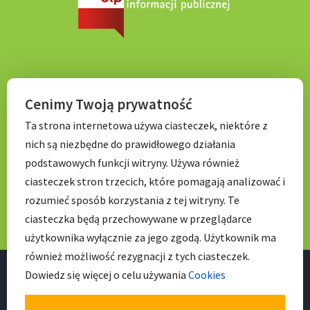
KONTAKT
Cenimy Twoją prywatność
Ta strona internetowa używa ciasteczek, niektóre z
Tel. 71 798 67 99
nich są niezbędne do prawidłowego działania
E-mail:
sekretariat.p056@wroclawskaedukacja.pl
podstawowych funkcji witryny. Używa również
Godziny otwarcia:
ciasteczek stron trzecich, które pomagają analizować i
7:00 – 17: 00
rozumieć sposób korzystania z tej witryny. Te
ciasteczka będą przechowywane w przeglądarce
użytkownika wyłącznie za jego zgodą. Użytkownik ma
również możliwość rezygnacji z tych ciasteczek.
Dowiedz się więcej o celu używania
Cookies