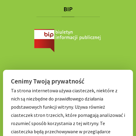
BIP
KONTAKT
Cenimy Twoją prywatność
Ta strona internetowa używa ciasteczek, niektóre z
Tel. 71 798 67 99
nich są niezbędne do prawidłowego działania
E-mail:
sekretariat.p056@wroclawskaedukacja.pl
podstawowych funkcji witryny. Używa również
Godziny otwarcia:
ciasteczek stron trzecich, które pomagają analizować i
7:00 – 17: 00
rozumieć sposób korzystania z tej witryny. Te
ciasteczka będą przechowywane w przeglądarce