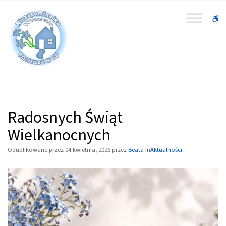
–
Radosnych
W
Świąt
bu
Wielkanocnych
Radosnych Świąt
Wielkanocnych
Opublikowane przez
04 kwietnia, 2026
przez
Beata
In
Aktualności