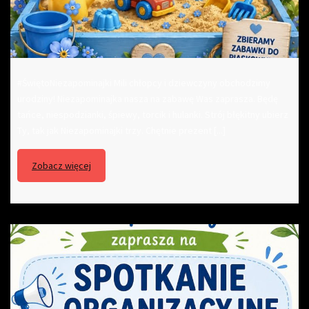
#ŚwiętoNiezapominajki Mili chłopcy i dziewczyny obchodzimy
urodziny! Niezapominajka nasza na zabawę Was zaprasza. Będę
tańce, niespodzianki, śpiewy, torcik i hulanki. Strój błękitny ubierz
Ty, tak jak Niezapominajki trzy. Chętnie prezent [...]
Zobacz więcej