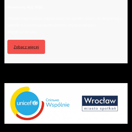
Rowerowy Maj 2026
#RowerowyMaj2026 Zapraszamy wszystkie dzieci do aktywnego
udziału #ZrównoważonaMobilność #AktywneDzieci
#RuchToZdrowie
Zobacz więcej