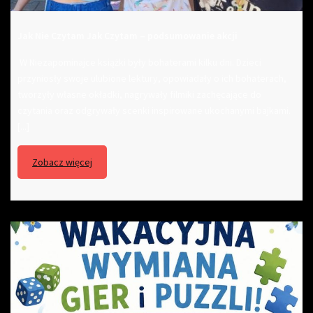
Jak Nie Czytam Jak Czytam – podsumowanie akcji
W Niezapominajce książki były bohaterami kilku dni. Dzieci
przyniosły swoje ulubione lektury, opowiadały o ich bohaterach,
tworzyły własne okładki, nagrywały filmiki zachęcające do
czytania oraz odgrywały scenki inspirowane ukochanymi bajkami.
[...]
Zobacz więcej