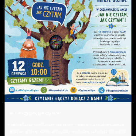
Jak nie czytam, jak czytam
#JakNieCzytamJakCzytam Niezapominajka po raz kolejny bierze
udział w ogólnopolskiej akcji „Jak nie czytam, jak czytam”! Już 12