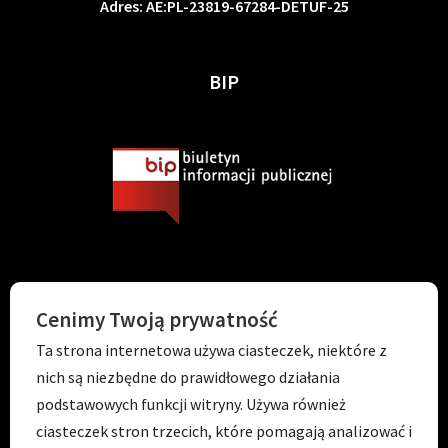
Adres: AE:PL-23819-67284-DETUF-25
BIP
KONTAKT
Cenimy Twoją prywatność
Ta strona internetowa używa ciasteczek, niektóre z
Tel. 71 798 67 99
nich są niezbędne do prawidłowego działania
E-mail:
sekretariat.p056@wroclawskaedukacja.pl
podstawowych funkcji witryny. Używa również
Godziny otwarcia:
ciasteczek stron trzecich, które pomagają analizować i