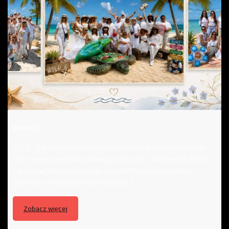
WAKACJE
3, 2, 1 ...zaczynamy wakacje! Dziękujemy za wspólnie spędzony
rok – pełen uśmiechów, zabawy, wzruszeń i codziennych małych
sukcesów. Teraz czas na odpoczynek! Życzymy wszystkim
Dzieciom i ich Rodzinom słonecznych, [...]
Zobacz więcej