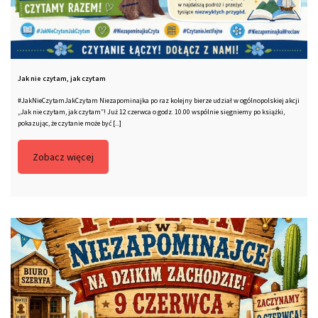
Jak nie czytam, jak czytam
#JakNieCzytamJakCzytam Niezapominajka po raz kolejny bierze udział w ogólnopolskiej akcji
„Jak nie czytam, jak czytam”! Już 12 czerwca o godz. 10.00 wspólnie sięgniemy po książki,
pokazując, że czytanie może być [...]
Zobacz więcej