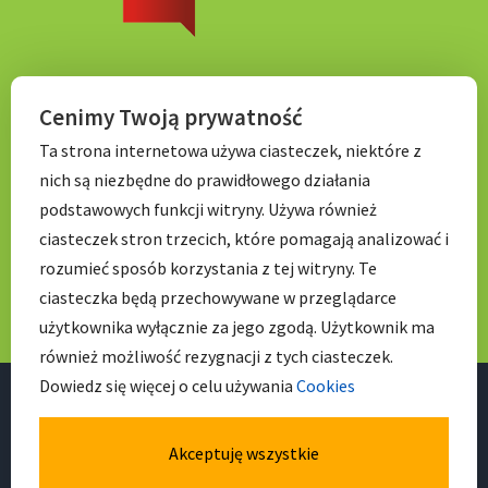
KONTAKT
Cenimy Twoją prywatność
Ta strona internetowa używa ciasteczek, niektóre z
nich są niezbędne do prawidłowego działania
Tel. 71 798 67 99
podstawowych funkcji witryny. Używa również
E-mail:
sekretariat.p056@wroclawskaedukacja.pl
ciasteczek stron trzecich, które pomagają analizować i
Godziny otwarcia:
rozumieć sposób korzystania z tej witryny. Te
7:00 – 17: 00
ciasteczka będą przechowywane w przeglądarce
użytkownika wyłącznie za jego zgodą. Użytkownik ma
również możliwość rezygnacji z tych ciasteczek.
Dowiedz się więcej o celu używania
Cookies
Akceptuję wszystkie