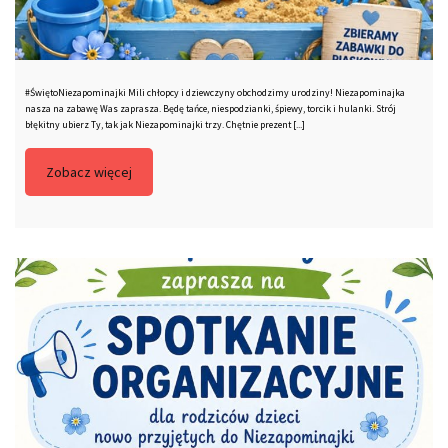
#ŚwiętoNiezapominajki Mili chłopcy i dziewczyny obchodzimy urodziny! Niezapominajka
nasza na zabawę Was zaprasza. Będę tańce, niespodzianki, śpiewy, torcik i hulanki. Strój
błękitny ubierz Ty, tak jak Niezapominajki trzy. Chętnie prezent [...]
Zobacz więcej