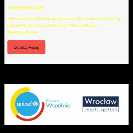
Rowerowy Maj 2026
#RowerowyMaj2026 Zapraszamy wszystkie dzieci do aktywnego
udziału #ZrównoważonaMobilność #AktywneDzieci
#RuchToZdrowie
Zobacz więcej