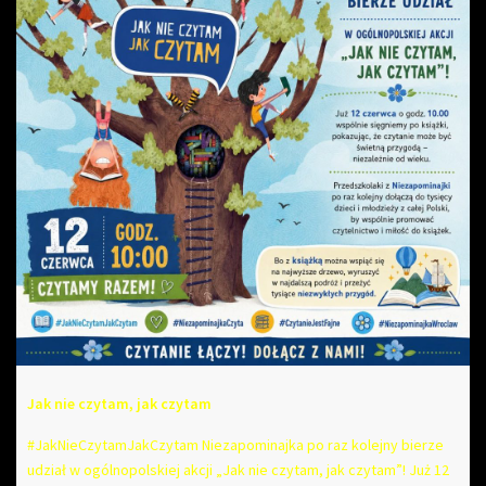
Jak nie czytam, jak czytam
#JakNieCzytamJakCzytam Niezapominajka po raz kolejny bierze
udział w ogólnopolskiej akcji „Jak nie czytam, jak czytam”! Już 12