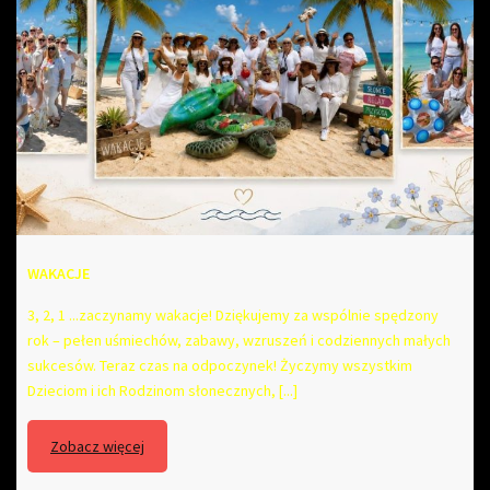
WAKACJE
3, 2, 1 ...zaczynamy wakacje! Dziękujemy za wspólnie spędzony
rok – pełen uśmiechów, zabawy, wzruszeń i codziennych małych
sukcesów. Teraz czas na odpoczynek! Życzymy wszystkim
Dzieciom i ich Rodzinom słonecznych, [...]
Zobacz więcej