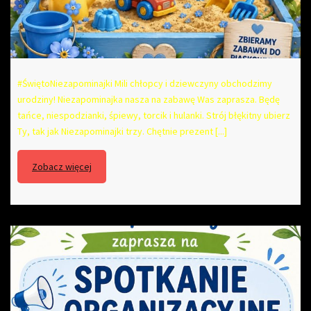
#ŚwiętoNiezapominajki Mili chłopcy i dziewczyny obchodzimy
urodziny! Niezapominajka nasza na zabawę Was zaprasza. Będę
tańce, niespodzianki, śpiewy, torcik i hulanki. Strój błękitny ubierz
Ty, tak jak Niezapominajki trzy. Chętnie prezent [...]
Zobacz więcej