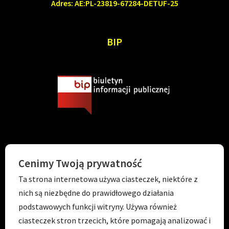
Adres: AE:PL-23819-67284-DETUF-25
BIP
KONTAKT
Cenimy Twoją prywatność
Ta strona internetowa używa ciasteczek, niektóre z
Tel. 71 798 67 99
nich są niezbędne do prawidłowego działania
E-mail:
sekretariat.p056@wroclawskaedukacja.pl
podstawowych funkcji witryny. Używa również
Godziny otwarcia:
ciasteczek stron trzecich, które pomagają analizować i